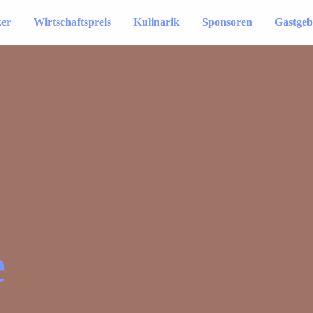
ker
Wirtschaftspreis
Kulinarik
Sponsoren
Gastgeb
e