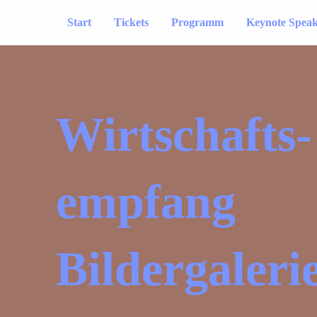
Start
Tickets
Programm
Keynote Spea
Wirtschafts­
empfang
Bildergaleri